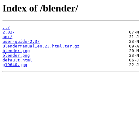
Index of /blender/
../
2.82/
api/
user-guide-2.3/
BlenderManualIen.23.html.tar.gz
blender.jpg
blender.png
default.html
g19640.jpg