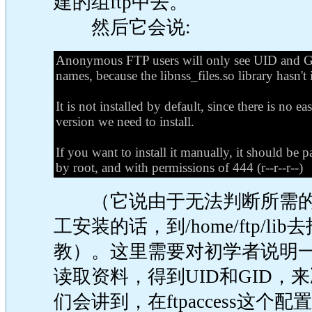
建的组ftp中去。
然后它会说:
Anonymous FTP users will only see UID and G
names, because the libnss_files.so library hasn't i
It is not installed by default, since there is no 
version we need to install.
If you want to install it manually, it should be 
by root, and with permissions of 444 (r--r--r--)
（它说由于无法判断所需的版本，li
工安装的话，到/home/ftp/
教）。这里需要对初学者说明一下，
读取资料，得到UID和GID
们会讲到，在ftpaccess这