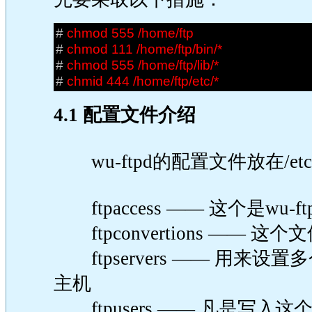
#
chmod 555 /home/ftp
#
chmod 111 /home/ftp/bin/*
#
chmod 555 /home/ftp/lib/*
#
chmid 444 /home/ftp/etc/*
4.1 配置文件介绍
wu-ftpd的配置文件放在/etc
ftpaccess —— 这个是wu
ftpconvertions ——
ftpservers —— 用来
主机
ftpusers —— 凡是写入