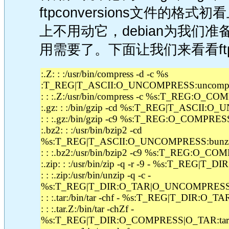
ftpconversions文件的
上不用动它，debian为我们
用需要了。下面让我们来看看ftpc
:.Z: : :/usr/bin/compress -d -c %s
:T_REG|T_ASCII:O_UNCOMPRESS:uncompr
: : :.Z:/usr/bin/compress -c %s:T_REG:O_C
:.gz: : :/bin/gzip -cd %s:T_REG|T_ASCII:
: : :.gz:/bin/gzip -c9 %s:T_REG:O_COMPRES
:.bz2: : :/usr/bin/bzip2 -cd
%s:T_REG|T_ASCII:O_UNCOMPRESS:bunz
: : :.bz2:/usr/bin/bzip2 -c9 %s:T_REG:O_CO
:.zip: : :/usr/bin/zip -q -r -9 - %s:T_REG|
: : :.zip:/usr/bin/unzip -q -c -
%s:T_REG|T_DIR:O_TAR|O_UNCOMPRESS:
: : :.tar:/bin/tar -chf - %s:T_REG|T_DIR:O_TAR
: : :.tar.Z:/bin/tar -chZf -
%s:T_REG|T_DIR:O_COMPRESS|O_TAR:tar+