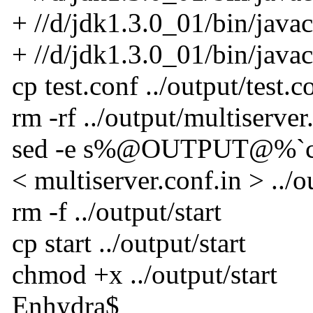
+ //d/jdk1.3.0_01/bin/javac
+ //d/jdk1.3.0_01/bin/javac 
cp test.conf ../output/test.c
rm -rf ../output/multiserver
sed -e s%@OUTPUT@%`cd 
< multiserver.conf.in > ../
rm -f ../output/start
cp start ../output/start
chmod +x ../output/start
Enhydra$