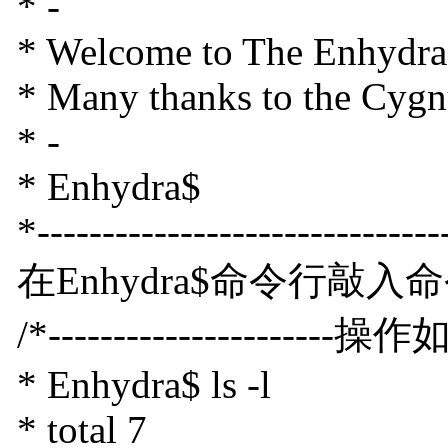
* -
* Welcome to The Enhydra
* Many thanks to the Cygnu
* -
* Enhydra$
*-------------------------------
在Enhydra$命令行敲入命令
/*----------------------操作如下-
* Enhydra$ ls -l
* total 7