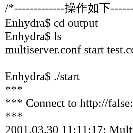
/*-------------操作如下-----------
Enhydra$ cd output
Enhydra$ ls
multiserver.conf start test.
Enhydra$ ./start
***
*** Connect to http://false
***
2001.03.30 11:11:17: Mult