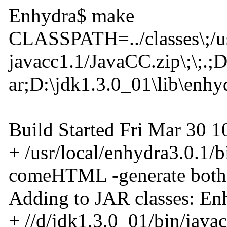
Enhydra$ make
CLASSPATH=../classes\;/usr/
javacc1.1/JavaCC.zip\;\;.;D
ar;D:\jdk1.3.0_01\lib\enhyd
Build Started Fri Mar 30 
+ /usr/local/enhydra3.0.1/bi
comeHTML -generate both
Adding to JAR classes: En
+ //d/jdk1.3.0_01/bin/javac 