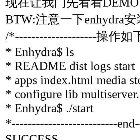
现在让我门先看看DEMO
BTW:注意一下enhyd
/*--------------------操作如下-
* Enhydra$ ls
* README dist logs start
* apps index.html media st
* configure lib multiserver
* Enhydra$ ./start
*-----------------------
SUCCESS