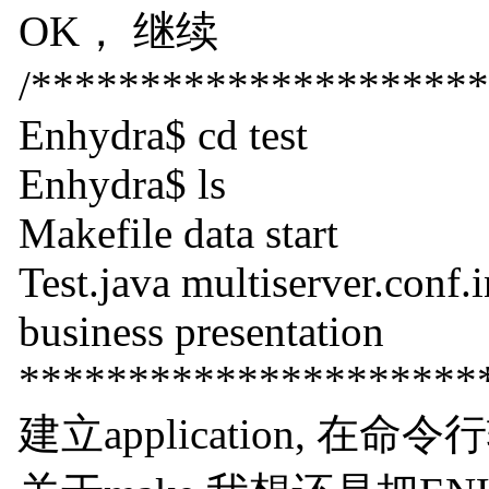
OK， 继续
/********************
Enhydra$ cd test
Enhydra$ ls
Makefile data start
Test.java multiserver.conf.i
business presentation
*********************
建立application, 在命令