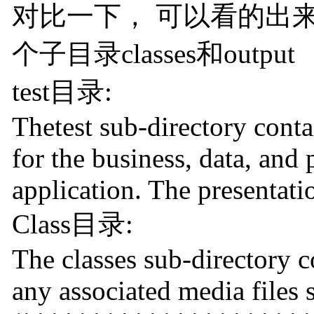
对比一下， 可以看的出来多出两
个子目录classes和output
test目录:
Thetest sub-directory contai
for the business, data, and
application. The presentati
Class目录:
The classes sub-directory c
any associated media files s