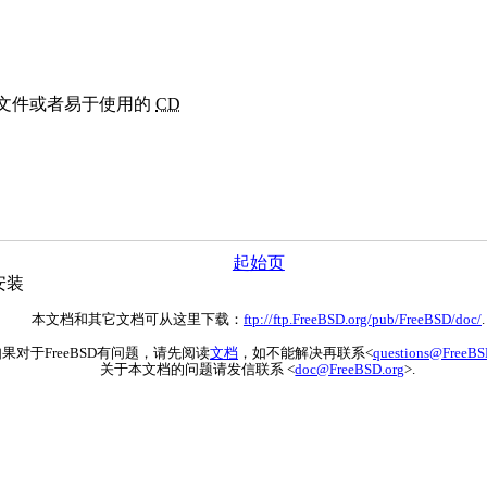
文件或者易于使用的
CD
起始页
安装
本文档和其它文档可从这里下载：
ftp://ftp.FreeBSD.org/pub/FreeBSD/doc/
.
果对于FreeBSD有问题，请先阅读
文档
，如不能解决再联系<
questions@FreeBS
关于本文档的问题请发信联系 <
doc@FreeBSD.org
>.