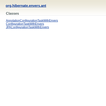
org.hibernate.envers.ant
Classes
AnnotationConfigurationTaskWithEnvers
ConfigurationTaskWithEnvers
JPAConfigurationTaskWithEnvers