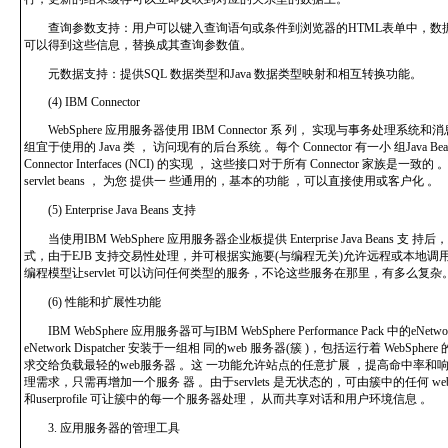
查询参数支持：用户可以键入查询语句或条件到浏览器的HTML表单中，数据库访问J
可以得到这些信息，替换成其查询参数值。
元数据支持：提供SQL 数据类型和Java 数据类型映射和相互转换功能。
(4) IBM Connector
WebSphere 应用服务器使用 IBM Connector 系 列， 实现与事务处理系统和
组宜于使用的 Java 类 ， 访问现有的后台系统 。每个 Connector 有一小 组Java Be
Connector Interfaces (NCI) 的实现 ， 这些接口对于所有 Connector 家族是一致的
servlet beans ， 为您 提供一 些通用的，基本的功能 ，可以直接使用或客户化 。
(5) Enterprise Java Beans 支持
当使用IBM WebSphere 应用服务器企业板提供 Enterprise Java Beans 
式，由于EJB 支持交易性处理，并可根据实施要(与编程无关)允许远程或本地调用
编程模型让servlet 可以访问任何类型的服务，不论这些服务在那里，有多么复杂
(6) 性能和扩展性功能
IBM WebSphere 应用服务器可与IBM WebSphere Performance Pack 中的eNetwor
eNetwork Dispatcher 安装于一组相 同的web 服务器(簇 )，包括运行着 WebSph
求交给负载最轻的web服务器 。这 一功能允许站点的任意扩展 ，提高命中率和
理需求，只需再增加一个服务 器 。由于servlets 是无状态的，可由簇中的任何 
和userprofile 可让簇中的每一个服务器处理， 从而共享对话和用户环境信息 。
3. 应用服务器的管理工具