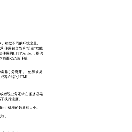
器脚本。根据不同的环境变量、
生成和使用包含简单“填空”功能
使用的HTTPServlet ，提供
脚本页面动态编译成
编 排 ) 分离开， . 使得被调
，生成客户端的HTML。
 ，或者说业务逻辑在 服务器端
提高了执行速度。
制运行机器的数量和大小。
限制。