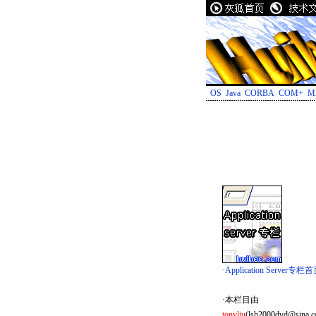
OS
Java
CORBA
COM+
Mi
·Application Server专栏
·本栏目由
tonyliu
(lsh2000dvd@sina.