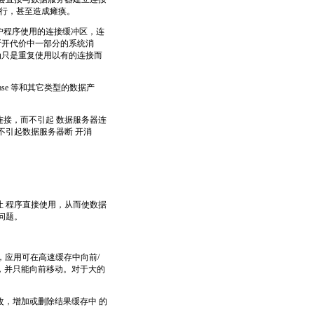
进行，甚至造成瘫痪。
户程序使用的连接缓冲区，连
断开代价中一部分的系统消
为只是重复使用以有的连接而
base 等和其它类型的数据产
有的连接，而不引起 数据服务器连
也不引起数据服务器断 开消
l包，让 程序直接使用，从而使数据
问题。
应用可在高速缓存中向前/
一次，并只能向前移动。对于大的
修改，增加或删除结果缓存中 的