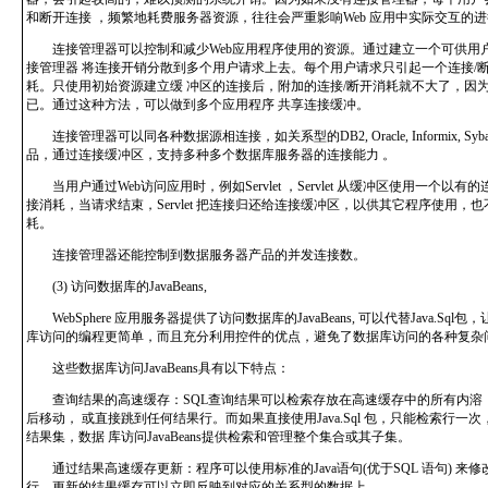
和断开连接 ，频繁地耗费服务器资源，往往会严重影响Web 应用中实际交互的
连接管理器可以控制和减少Web应用程序使用的资源。通过建立一个可供用
接管理器 将连接开销分散到多个用户请求上去。每个用户请求只引起一个连接/
耗。只使用初始资源建立缓 冲区的连接后，附加的连接/断开消耗就不大了，因
已。通过这种方法，可以做到多个应用程序 共享连接缓冲。
连接管理器可以同各种数据源相连接，如关系型的DB2, Oracle, Informix, Sy
品，通过连接缓冲区，支持多种多个数据库服务器的连接能力 。
当用户通过Web访问应用时，例如Servlet ，Servlet 从缓冲区使用一个以
接消耗，当请求结束，Servlet 把连接归还给连接缓冲区，以供其它程序使用，
耗。
连接管理器还能控制到数据服务器产品的并发连接数。
(3) 访问数据库的JavaBeans,
WebSphere 应用服务器提供了访问数据库的JavaBeans, 可以代替Java.Sq
库访问的编程更简单，而且充分利用控件的优点，避免了数据库访问的各种复杂
这些数据库访问JavaBeans具有以下特点：
查询结果的高速缓存：SQL查询结果可以检索存放在高速缓存中的所有内溶，
后移动， 或直接跳到任何结果行。而如果直接使用Java.Sql 包，只能检索行
结果集，数据 库访问JavaBeans提供检索和管理整个集合或其子集。
通过结果高速缓存更新：程序可以使用标准的Java语句(优于SQL 语句) 来
行，更新的结果缓存可以立即反映到对应的关系型的数据上。