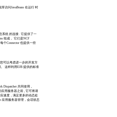
avaBeans 在运行 时
消息系统 的连接 . 它提供了一
ans 组成， 它们是NCF
 。每个Connector 也提供一些
支 持后，您可以考虑进一步的开发方
。 这样利用EJB 提供的标准
。
k Dispatcher 共同使用 。
ere 的应用服务器之前 , 它可将请
响应速度，满足更多的动态处
web 应用服务器管理，会话状态