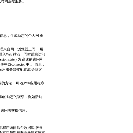
以长时间连续服务。
户信息，生成动态的个人网 页
处理来自同一浏览器上同一 用
入Web 站点，同时跟踪访问
n state ) 为 高速的访问和
onnector 中 。 而且，
应用服务器被配置成 会话客
据等的方法，可 在Web应用程序
活动的动态的观察，例如活动
使访问者交换信息。
应用程序访问后台数据库 服务
会直接与数据服务器建立连接