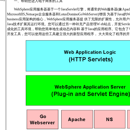
一、帮助您进入电子商务的工具
WebSphere应用服务器基于一个JavaServlet引擎，将通常的Web服务器(象Apac
MicrosoftIIS,Netsacpe企业服务器和LotusDominoGoWebServer)增强 为基于Ja
business应用架构的核心，WebSphere应用服务器提 供了无限的扩展性，允许
Java技术扩展其运行环境。您可以通过另一种补充产品管理W eb站点，开发Servlet。这就
成化的工具环境，帮助您简单地生成动态内容和 基于Java的应用程序。它包含
开发工具，您可以使用这些工具建立强大的新型应用程序， 大大简化了程序的开