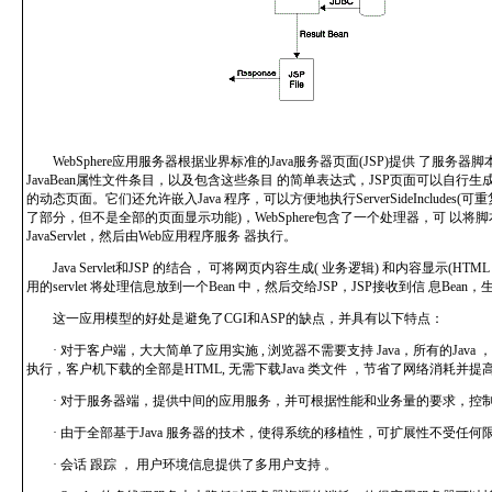
WebSphere应用服务器根据业界标准的Java服务器页面(JSP)提供 了服务
JavaBean属性文件条目，以及包含这些条目 的简单表达式，JSP页面可以自行
的动态页面。它们还允许嵌入Java 程序，可以方便地执行ServerSideIncludes(可重复
了部分，但不是全部的页面显示功能)，WebSphere包含了一个处理器，可 以将
JavaServlet，然后由Web应用程序服务 器执行。
Java Servlet和JSP 的结合， 可将网页内容生成( 业务逻辑) 和内容显示(HTML 
用的servlet 将处理信息放到一个Bean 中，然后交给JSP，JSP接收到信 息Bean
这一应用模型的好处是避免了CGI和ASP的缺点，并具有以下特点：
· 对于客户端，大大简单了应用实施 , 浏览器不需要支持 Java，所有的Java
执行，客户机下载的全部是HTML, 无需下载Java 类文件 ，节省了网络消耗并
· 对于服务器端，提供中间的应用服务，并可根据性能和业务量的要求，控
· 由于全部基于Java 服务器的技术，使得系统的移植性，可扩展性不受任何
· 会话 跟踪 ， 用户环境信息提供了多用户支持 。