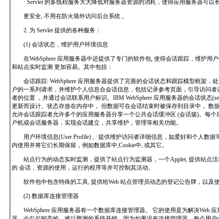
· Servlet 的多线程服务大大降低对服务器资源的消耗，使得应用服务器可
更安全, 不用在防火墙外访问后台系统 。
2. 为 Servlet 提供的各种服务：
(1) 会话状态，维护用户环境信息
在WebSphere 应用服务器中还提供了专门的软件包, 使得会话跟踪，维护用
和站点实时监测 更加容易。其中包括：
会话跟踪: WebSphere 应用服务器提供了完善的会话状态和跟踪模型框架，
户的一系列请求，并维护个人信息合会话信息，包括记录参考页面，引导访问者进
者的位置 ，并通过会话联系用户标识。IBM WebSphere 应用服务器的会话状态(sessio
更新而设计。状态存放在内存中， 但数据可在会话结束时被保存到目录中， 数据库中或c
允许会话跟踪者允许多个的应用服务器分享一个公共会话缓冲区 (会话簇)。每个
户机或会话服务器，实现会话建立，共享维护，管理等相关功能。
用户环境信息(User Profile) , : 提供维护访问者详细信息，如爱好和个人数
内使用并将它们长期保留，例如数据库中,Cookie中, 或其它。
站点行为的动态实时监测，提供了站点行为监测器，一个Applet, 提供站点
的 会话，资源的使用，运行的程序等并可控制其活动。
软件包中包含特殊的工具, 提供给Web 站点管理员动态的登记公告牌，以及
(2) 数据库连接管理器
WebSphere 应用服务器有一个数据库连接管理器。 它的使用是为解决Web 
器，会引起较高的，难以预测的系统开销。因为如果没有连接管理器，每个用户