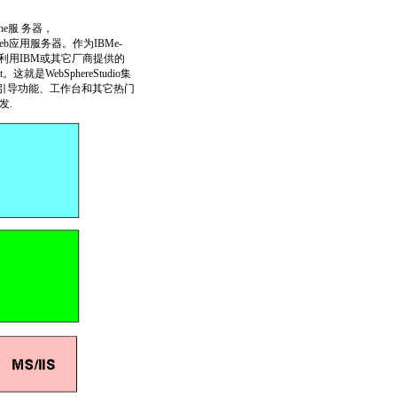
he服 务器，
va的Web应用服务器。作为IBMe-
用户利用IBM或其它厂商提供的
是WebSphereStudio集
了引导功能、工作台和其它热门
发.