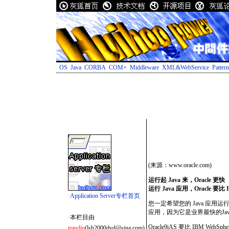
OS
Java
CORBA
COM+
Middleware
XML&WebService
Patter
(来源：www.oracle.com)
运行起 Java 来，Oracle 更快
运行 Java 应用，Oracle 要比
·Application Server专栏首页
您一定希望您的 Java 应
应用，因为它是业界最快的Java 
·本栏目由
Oracle9
i
AS 要比 IBM Web
tonyliu
(lsh2000dvd@sina.com)