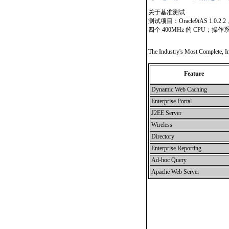
关于基准测试
测试项目：Oracle9iAS 1.0.2.
四个 400MHz 的 CPU；操作系
The Industry's Most Complete, In
Feature
Dynamic Web Caching
Enterprise Portal
J2EE Server
Wireless
Directory
Enterprise Reporting
Ad-hoc Query
Apache Web Server