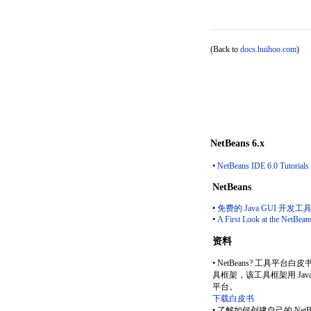
(Back to
docs.huihoo.com
)
NetBeans 6.x
•
NetBeans IDE 6.0 Tutorials
NetBeans
•
免费的 Java GUI 开发工具 
•
A First Look at the NetBean
资料
• NetBeans? 工具平
具框架，该工具框架用 Java 编
平台。
下载白皮书
• 了解如何创建自己的 NetB