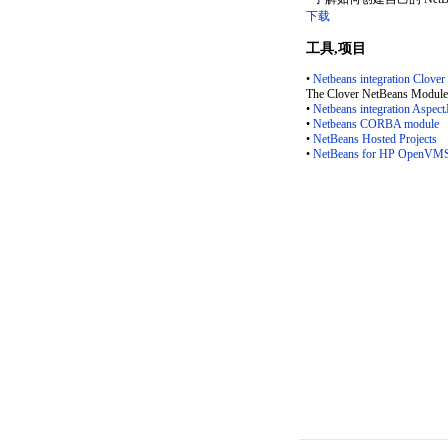
下载
工具,项目
•
Netbeans integration Clover
The Clover NetBeans Module 
•
Netbeans integration Aspect
•
Netbeans CORBA module
•
NetBeans Hosted Projects
•
NetBeans for HP OpenVMS