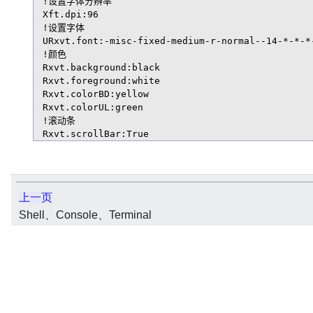
!设置字体分辨率

Xft.dpi:96

!设置字体

URxvt.font:-misc-fixed-medium-r-normal--14-*-*-*
!颜色

Rxvt.background:black

Rxvt.foreground:white

Rxvt.colorBD:yellow

Rxvt.colorUL:green

!滚动条

Rxvt.scrollBar:True

Rxvt.scrollBar_right:True

Rxvt.scrollBar_floating: False

Rxvt.scrollstyle:plain

!屏幕缓冲

上一页
Rxvt.saveLines:10000

Rxvt.color12:DodgerBlue

Shell、Console、Terminal
Rxvt.menu:/etc/X11/rxvt.menu

Rxvt.preeditType:Root

!输入法设置

!inputMethod:xim  