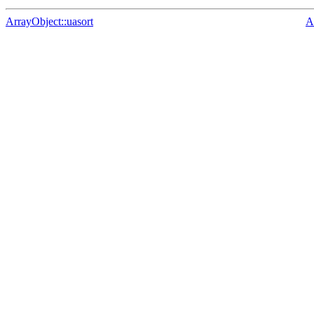
ArrayObject::uasort
A