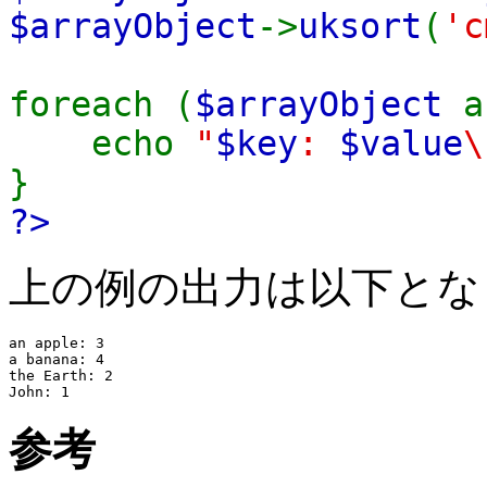
$arrayObject
->
uksort
(
'c
foreach (
$arrayObject
echo
"
$key
:
$value
\
}
?>
上の例の出力は以下とな
an apple: 3

a banana: 4

the Earth: 2

参考