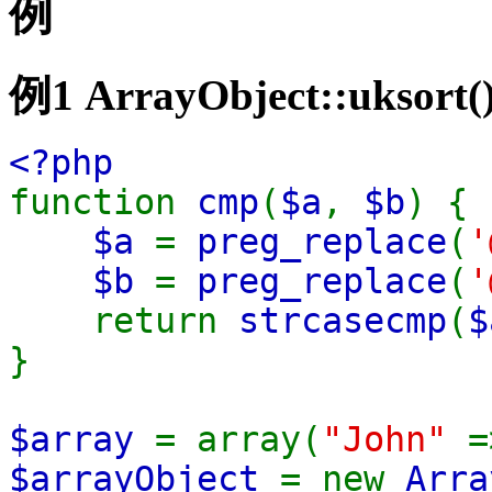
例
例1
ArrayObject::uksort(
<?php
function
cmp
(
$a
,
$b
) {
$a
=
preg_replace
(
'
$b
=
preg_replace
(
'
return
strcasecmp
(
$
}
$array
= array(
"John"
$arrayObject
= new
Arra