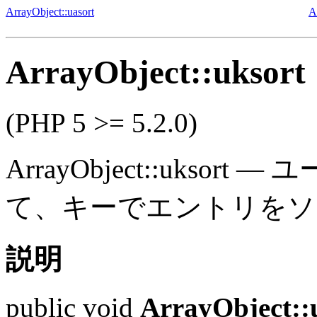
ArrayObject::uasort
A
ArrayObject::uksort
(PHP 5 >= 5.2.0)
ArrayObject::uksort
—
ユ
て、キーでエントリをソ
説明
public
void
ArrayObject::