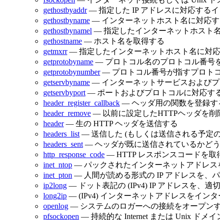
gethostbyaddr
— 指定した IP アドレスに対応す
gethostbyname
— インターネットホスト名に対応する
gethostbynamel
— 指定したインターネットホスト名
gethostname
— ホスト名を取得する
getmxrr
— 指定したインターネットホスト名に対応
getprotobyname
— プロトコル名のプロトコル番号
getprotobynumber
— プロトコル番号が指すプロト
getservbyname
— インターネットサービスおよび
getservbyport
— ポートおよびプロトコルに対応す
header_register_callback
— ヘッダ用の関数を登録す
header_remove
— 以前に設定したHTTPヘッダを削
header
— 生の HTTP ヘッダを送信する
headers_list
— 送信した (もしくは送信される予定
headers_sent
— ヘッダが既に送信されているかど
http_response_code
— HTTP レスポンスコードを
inet_ntop
— パックされたインターネットアドレス
inet_pton
— 人間が読める形式の IP アドレスを、パッ
ip2long
— ドット表記の (IPv4) IP アドレスを
long2ip
— (IPv4) インターネットアドレスをイ
openlog
— システムのロガーへの接続をオープン
pfsockopen
— 持続的な Internet または Uni