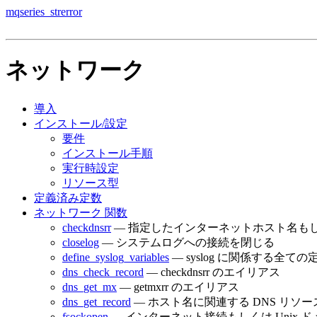
mqseries_strerror
ネットワーク
導入
インストール/設定
要件
インストール手順
実行時設定
リソース型
定義済み定数
ネットワーク 関数
checkdnsrr
— 指定したインターネットホスト名もしく
closelog
— システムログへの接続を閉じる
define_syslog_variables
— syslog に関係する全て
dns_check_record
— checkdnsrr のエイリアス
dns_get_mx
— getmxrr のエイリアス
dns_get_record
— ホスト名に関連する DNS リソ
fsockopen
— インターネット接続もしくは Unix