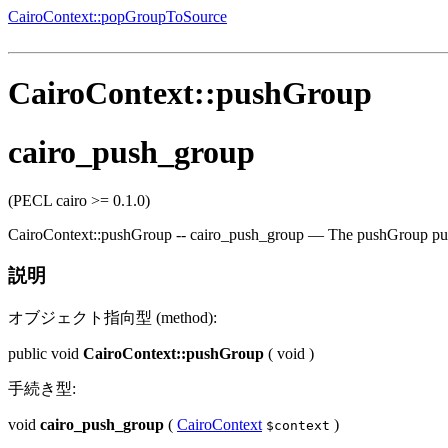
CairoContext::popGroupToSource
CairoContext::pushGroup
cairo_push_group
(PECL cairo >= 0.1.0)
CairoContext::pushGroup
--
cairo_push_group
—
The pushGroup pu
説明
オブジェクト指向型 (method):
public
void
CairoContext::pushGroup
(
void
)
手続き型:
void
cairo_push_group
(
CairoContext
)
$context