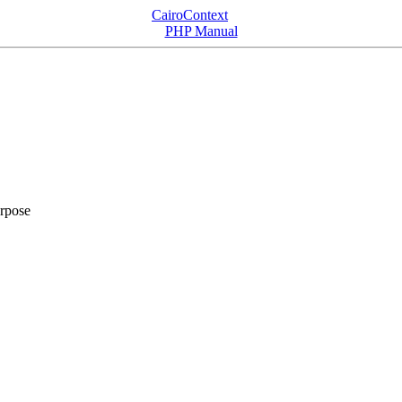
CairoContext
PHP Manual
rpose