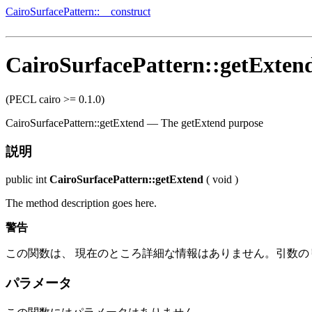
CairoSurfacePattern::__construct
CairoSurfacePattern::getExten
(PECL cairo >= 0.1.0)
CairoSurfacePattern::getExtend
—
The getExtend purpose
説明
public
int
CairoSurfacePattern::getExtend
(
void
)
The method description goes here.
警告
この関数は、 現在のところ詳細な情報はありません。引数の
パラメータ