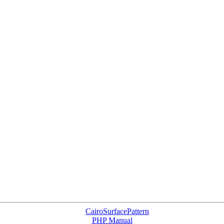
CairoSurfacePattern
PHP Manual