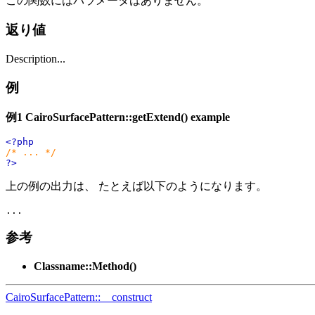
この関数にはパラメータはありません。
返り値
Description...
例
例1
CairoSurfacePattern::getExtend()
example
<?php
/* ... */
?>
上の例の出力は、 たとえば以下のようになります。
参考
Classname::Method()
CairoSurfacePattern::__construct