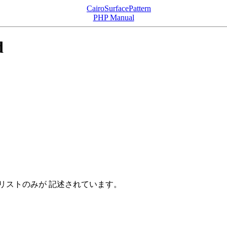
CairoSurfacePattern
PHP Manual
d
リストのみが 記述されています。