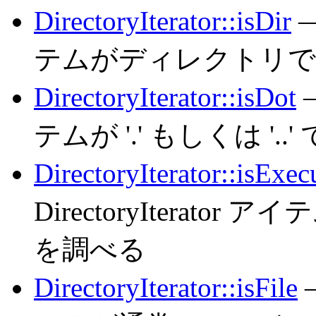
DirectoryIterator::isDir
—
テムがディレクトリで
DirectoryIterator::isDot
—
テムが '.' もしくは '
DirectoryIterator::isExec
DirectoryItera
を調べる
DirectoryIterator::isFile
—