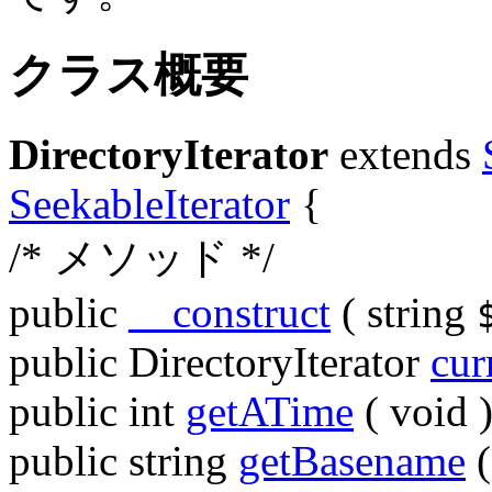
クラス概要
DirectoryIterator
extends
SeekableIterator
{
/* メソッド */
public
__construct
(
string
public
DirectoryIterator
cur
public
int
getATime
(
void
public
string
getBasename
(