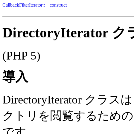
CallbackFilterIterator::__construct
DirectoryIterator 
(PHP 5)
導入
DirectoryIterato
クトリを閲覧するための
です。