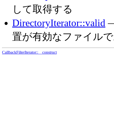
して取得する
DirectoryIterator::valid
—
置が有効なファイルで
CallbackFilterIterator::__construct