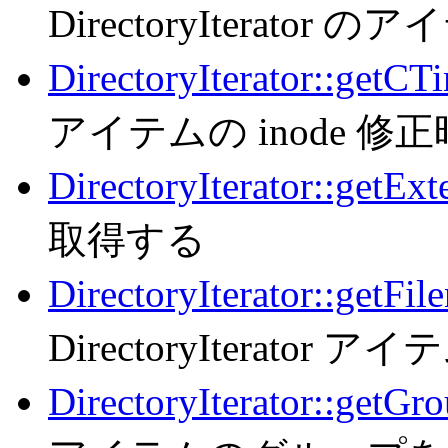
DirectoryIterat
DirectoryIterator::getCT
アイテムの inode 
DirectoryIterator::getExt
取得する
DirectoryIterator::getFil
DirectoryIterat
DirectoryIterator::getGr