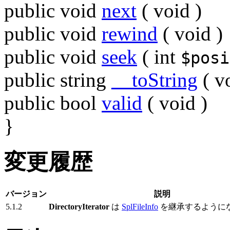
public
void
next
(
void
)
public
void
rewind
(
void
)
public
void
seek
(
int
$posi
public
string
__toString
(
v
public
bool
valid
(
void
)
}
変更履歴
バージョン
説明
5.1.2
DirectoryIterator
は
SplFileInfo
を継承するように