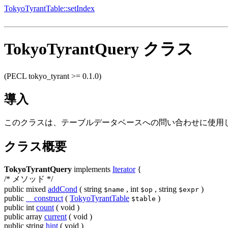
TokyoTyrantTable::setIndex
TokyoTyrantQuery クラス
(PECL tokyo_tyrant >= 0.1.0)
導入
このクラスは、テーブルデータベースへの問い合わせに使用
クラス概要
TokyoTyrantQuery
implements
Iterator
{
/* メソッド */
public
mixed
addCond
(
string
,
int
,
string
)
$name
$op
$expr
public
__construct
(
TokyoTyrantTable
)
$table
public
int
count
(
void
)
public
array
current
(
void
)
public
string
hint
(
void
)