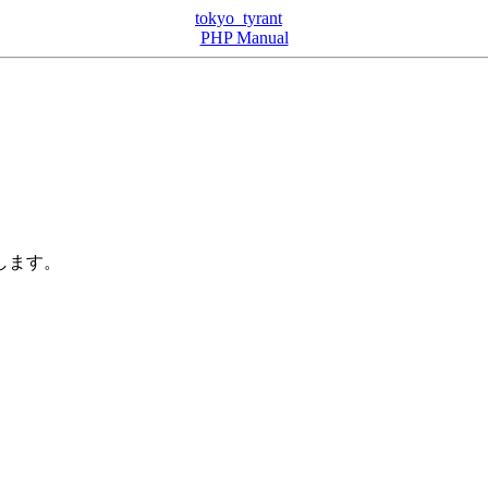
tokyo_tyrant
PHP Manual
します。