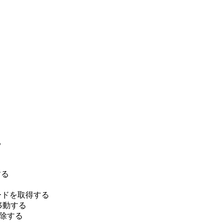
る
する
ードを取得する
移動する
除する