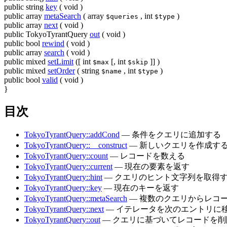
public
string
key
(
void
)
public
array
metaSearch
(
array
,
int
)
$queries
$type
public
array
next
(
void
)
public
TokyoTyrantQuery
out
(
void
)
public
bool
rewind
(
void
)
public
array
search
(
void
)
public
mixed
setLimit
([
int
[,
int
]] )
$max
$skip
public
mixed
setOrder
(
string
,
int
)
$name
$type
public
bool
valid
(
void
)
}
目次
TokyoTyrantQuery::addCond
— 条件をクエリに追加する
TokyoTyrantQuery::__construct
— 新しいクエリを作成す
TokyoTyrantQuery::count
— レコードを数える
TokyoTyrantQuery::current
— 現在の要素を返す
TokyoTyrantQuery::hint
— クエリのヒント文字列を取得
TokyoTyrantQuery::key
— 現在のキーを返す
TokyoTyrantQuery::metaSearch
— 複数のクエリからレコ
TokyoTyrantQuery::next
— イテレータを次のエントリに
TokyoTyrantQuery::out
— クエリに基づいてレコードを削