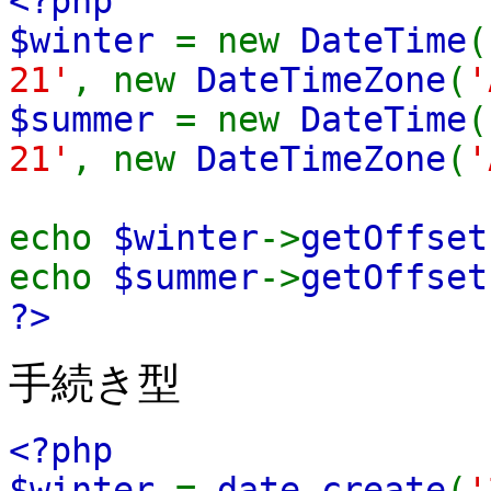
<?php
$winter
= new
DateTime
(
21'
, new
DateTimeZone
(
'
$summer
= new
DateTime
(
21'
, new
DateTimeZone
(
'
echo
$winter
->
getOffset
echo
$summer
->
getOffset
?>
手続き型
<?php
$winter
=
date_create
(
'