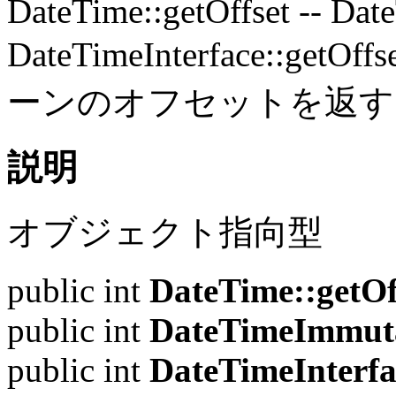
DateTime::getOffset
--
Date
DateTimeInterface::getOffs
ーンのオフセットを返す
説明
オブジェクト指向型
public
int
DateTime::getOf
public
int
DateTimeImmuta
public
int
DateTimeInterfa