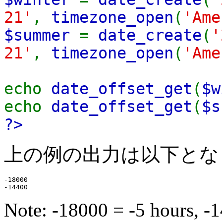
21'
,
timezone_open
(
'Ame
$summer
=
date_create
(
'
21'
,
timezone_open
(
'Ame
echo
date_offset_get
(
$w
echo
date_offset_get
(
$s
?>
上の例の出力は以下とな
-18000

Note: -18000 = -5 hours, -1