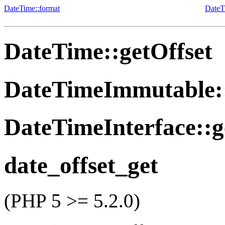
DateTime::format
DateT
DateTime::getOffset
DateTimeImmutable::
DateTimeInterface::g
date_offset_get
(PHP 5 >= 5.2.0)