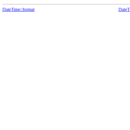
DateTime::format
DateT