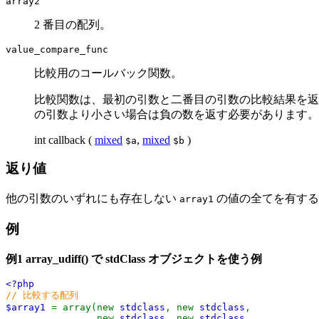
array2
2 番目の配列。
value_compare_func
比較用のコールバック関数。
比較関数は、最初の引数と二番目の引数の比較結果を返
の引数より小さい場合は負の数を返す必要があります。
int
callback
(
mixed
,
mixed
)
$a
$b
返り値
他の引数のいずれにも存在しない
の値の全てを有する
array1
例
例1
array_udiff()
で stdClass オブジェクトを使う例
<?php
// 比較する配列
$array1
= array(new
stdclass
, new
stdclass
,
new
stdclass
, new
stdclass
,