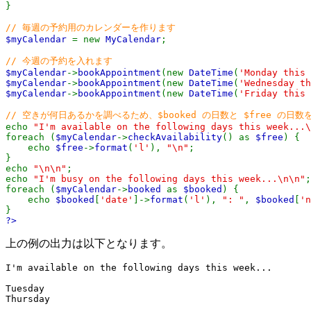
}
// 毎週の予約用のカレンダーを作ります
$myCalendar
= new
MyCalendar
;
// 今週の予約を入れます
$myCalendar
->
bookAppointment
(new
DateTime
(
'Monday this 
$myCalendar
->
bookAppointment
(new
DateTime
(
'Wednesday th
$myCalendar
->
bookAppointment
(new
DateTime
(
'Friday this 
// 空きが何日あるかを調べるため、$booked の日数と $free の日数
echo
"I'm available on the following days this week...\
foreach (
$myCalendar
->
checkAvailability
() as
$free
) {
echo
$free
->
format
(
'l'
),
"\n"
;
}
echo
"\n\n"
;
echo
"I'm busy on the following days this week...\n\n"
;
foreach (
$myCalendar
->
booked
as
$booked
) {
echo
$booked
[
'date'
]->
format
(
'l'
),
": "
,
$booked
[
'n
}
?>
上の例の出力は以下となります。
I'm available on the following days this week...

Tuesday

Thursday
