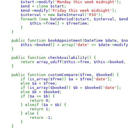
$start
->
modify
(
'Monday this week midnight'
);
$end
= clone
$start
;
$end
->
modify
(
'Friday this week midnight'
);
$interval
= new
DateInterval
(
'P1D'
);
foreach (new
DatePeriod
(
$start
,
$interval
,
$end
$this
->
free
[] =
$freeTime
;
}
}
public function
bookAppointment
(
DateTime $date
,
$no
$this
->
booked
[] = array(
'date'
=>
$date
->
modify
}
public function
checkAvailability
() {
return
array_udiff
(
$this
->
free
,
$this
->
booked
, 
}
public function
customCompare
(
$free
,
$booked
) {
if (
is_array
(
$free
))
$a
=
$free
[
'date'
];
else
$a
=
$free
;
if (
is_array
(
$booked
))
$b
=
$booked
[
'date'
];
else
$b
=
$booked
;
if (
$a
==
$b
) {
return
0
;
} elseif (
$a
>
$b
) {
return
1
;
} else {
return -
1
;
}
}