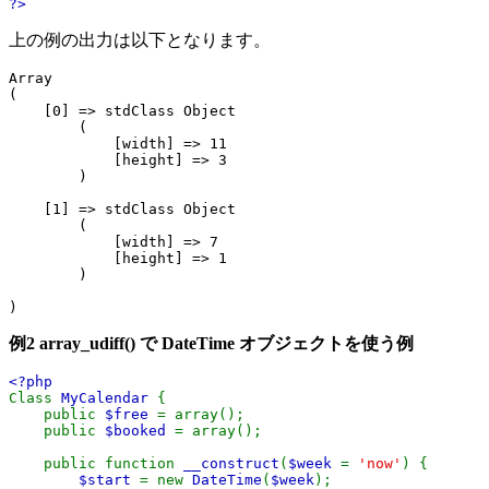
?>
上の例の出力は以下となります。
Array

(

    [0] => stdClass Object

        (

            [width] => 11

            [height] => 3

        )

    [1] => stdClass Object

        (

            [width] => 7

            [height] => 1

        )

例2
array_udiff()
で DateTime オブジェクトを使う例
<?php
Class
MyCalendar
{
public
$free
= array();
public
$booked
= array();
public function
__construct
(
$week
=
'now'
) {
$start
= new
DateTime
(
$week
);