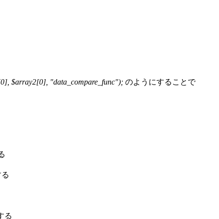
[0], $array2[0], "data_compare_func");
のようにすることで
る
する
する