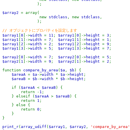
);
$array2
= array(
new
stdclass
, new
stdclass
,
);
// オブジェクトにプロパティを設定します
$array1
[
0
]->
width
=
11
;
$array1
[
0
]->
height
=
3
;
$array1
[
1
]->
width
=
7
;
$array1
[
1
]->
height
=
1
;
$array1
[
2
]->
width
=
2
;
$array1
[
2
]->
height
=
9
;
$array1
[
3
]->
width
=
5
;
$array1
[
3
]->
height
=
7
;
$array2
[
0
]->
width
=
7
;
$array2
[
0
]->
height
=
5
;
$array2
[
1
]->
width
=
9
;
$array2
[
1
]->
height
=
2
;
function
compare_by_area
(
$a
,
$b
) {
$areaA
=
$a
->
width
*
$a
->
height
;
$areaB
=
$b
->
width
*
$b
->
height
;
if (
$areaA
<
$areaB
) {
return -
1
;
} elseif (
$areaA
>
$areaB
) {
return
1
;
} else {
return
0
;
}
}
print_r
(
array_udiff
(
$array1
,
$array2
,
'compare_by_area'