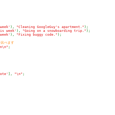
week'
),
"Cleaning GoogleGuy's apartment."
);
is week'
),
"Going on a snowboarding trip."
);
week'
),
"Fixing buggy code."
);
を比べます
n\n"
;
ote'
],
"\n"
;