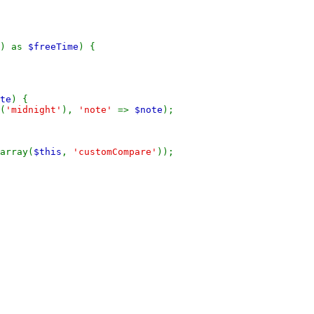
) as
$freeTime
) {
te
) {
(
'midnight'
),
'note'
=>
$note
);
array(
$this
,
'customCompare'
));