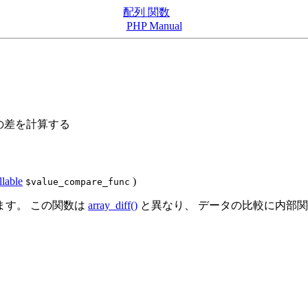
配列 関数
PHP Manual
の差を計算する
llable
)
$value_compare_func
ます。 この関数は
array_diff()
と異なり、 データの比較に内部