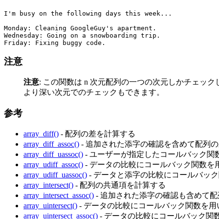
I'm busy on the following days this week...

Monday: Cleaning GoogleGuy's apartment.

Wednesday: Going on a snowboarding trip.

注意
注意
:
この関数は n 次元配列の一つの次元しかチェッ
より深い次元でのチェックもできます。
参考
array_diff()
- 配列の差を計算する
array_diff_assoc()
- 追加された添字の確認を含めて配列
array_diff_uassoc()
- ユーザーが指定したコールバック関
array_udiff_assoc()
- データの比較にコールバック関数を
array_udiff_uassoc()
- データと添字の比較にコールバッ
array_intersect()
- 配列の共通項を計算する
array_intersect_assoc()
- 追加された添字の確認も含めて
array_uintersect()
- データの比較にコールバック関数を
array_uintersect_assoc()
- データの比較にコールバック関