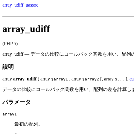
array_udiff_uassoc
array_udiff
(PHP 5)
array_udiff
—
データの比較にコールバック関数を用い、配列
説明
array
array_udiff
(
array
,
array
[,
array
],
ca
$array1
$array2
$...
データの比較にコールバック関数を用い、配列の差を計算し
パラメータ
array1
最初の配列。