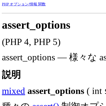
PHP オプション/情報 関数
assert_options
(PHP 4, PHP 5)
assert_options
—
様々な a
説明
mixed
assert_options
(
int