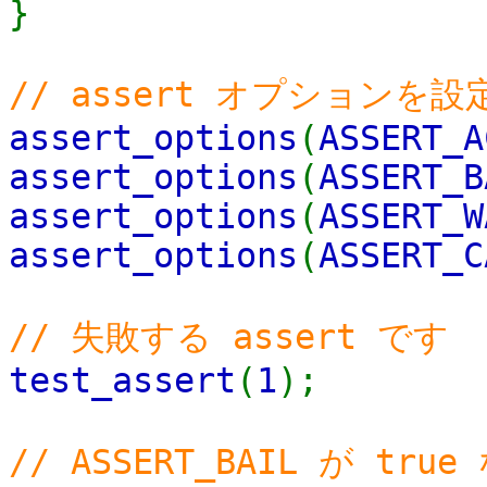
}
// assert オプションを
assert_options
(
ASSERT_A
assert_options
(
ASSERT_B
assert_options
(
ASSERT_W
assert_options
(
ASSERT_C
// 失敗する assert です
test_assert
(
1
);
// ASSERT_BAIL が tru