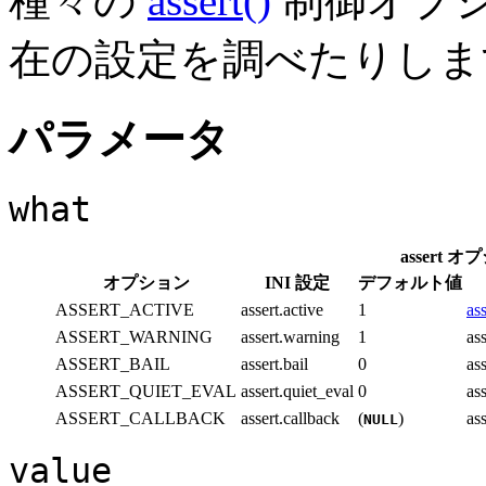
種々の
assert()
制御オプシ
在の設定を調べたりしま
パラメータ
what
assert 
オプション
INI 設定
デフォルト値
ASSERT_ACTIVE
assert.active
1
ass
ASSERT_WARNING
assert.warning
1
a
ASSERT_BAIL
assert.bail
0
a
ASSERT_QUIET_EVAL
assert.quiet_eval
0
a
ASSERT_CALLBACK
assert.callback
(
)
a
NULL
value