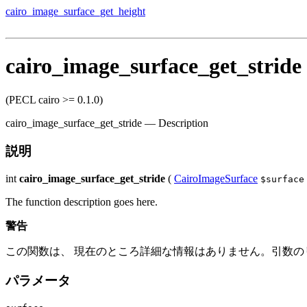
cairo_image_surface_get_height
cairo_image_surface_get_stride
(PECL cairo >= 0.1.0)
cairo_image_surface_get_stride
—
Description
説明
int
cairo_image_surface_get_stride
(
CairoImageSurface
$surface
The function description goes here.
警告
この関数は、 現在のところ詳細な情報はありません。引数の
パラメータ