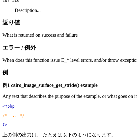
surface
Description...
返り値
What is returned on success and failure
エラー / 例外
When does this function issue E_* level errors, and/or throw exceptio
例
例1
cairo_image_surface_get_stride()
example
Any text that describes the purpose of the example, or what goes on i
<?php
/* ... */
?>
上の例の出力は、 たとえば以下のようになります。