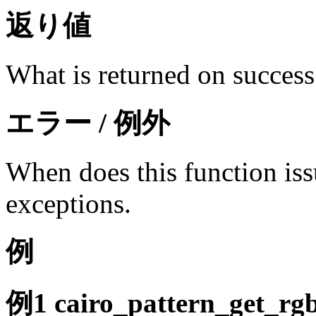
返り値
What is returned on success
エラー / 例外
When does this function iss
exceptions.
例
例1
cairo_pattern_get_rgb