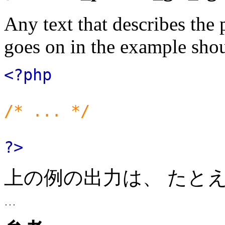
Any text that describes the
goes on in the example shou
<?php
/* ... */
?>
上の例の出力は、 たと