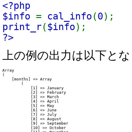
<?php
$info
=
cal_info
(
0
);
print_r
(
$info
);
?>
上の例の出力は以下とな
Array

(

    [months] => Array

        (

            [1] => January

            [2] => February

            [3] => March

            [4] => April

            [5] => May

            [6] => June

            [7] => July

            [8] => August

            [9] => September

            [10] => October
