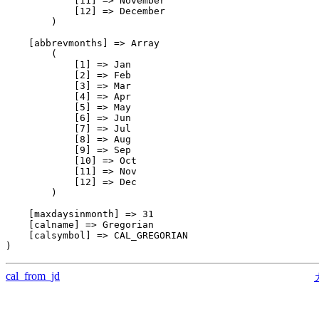
            [11] => November

            [12] => December

        )

    [abbrevmonths] => Array

        (

            [1] => Jan

            [2] => Feb

            [3] => Mar

            [4] => Apr

            [5] => May

            [6] => Jun

            [7] => Jul

            [8] => Aug

            [9] => Sep

            [10] => Oct

            [11] => Nov

            [12] => Dec

        )

    [maxdaysinmonth] => 31

    [calname] => Gregorian

    [calsymbol] => CAL_GREGORIAN

cal_from_jd