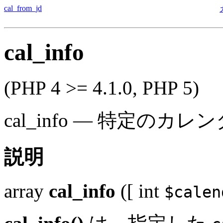
cal_from_jd
cal_info
(PHP 4 >= 4.1.0, PHP 5)
cal_info
—
特定のカレン
説明
array
cal_info
([
int
$calen