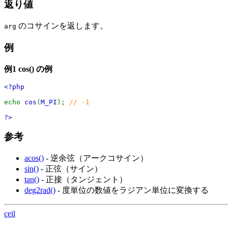
返り値
のコサインを返します。
arg
例
例1
cos()
の例
<?php
echo
cos
(
M_PI
);
// -1
?>
参考
acos()
- 逆余弦（アークコサイン）
sin()
- 正弦（サイン）
tan()
- 正接（タンジェント）
deg2rad()
- 度単位の数値をラジアン単位に変換する
ceil