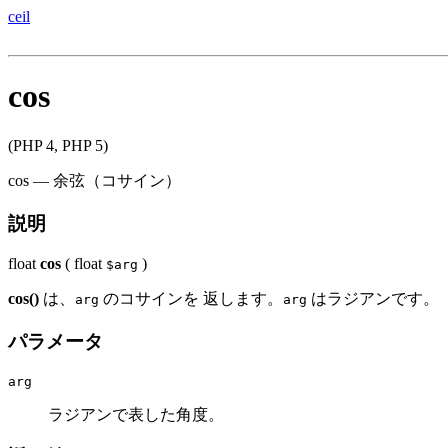
ceil
cos
(PHP 4, PHP 5)
cos
—
余弦（コサイン）
説明
float
cos
(
float
)
$arg
cos()
は、
のコサインを 返します。
はラジアンです。
arg
arg
パラメータ
arg
ラジアンで表した角度。