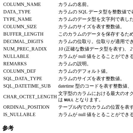
COLUMN_NAME
カラムの名前。
DATA_TYPE
カラムの SQL データ型を整数値
TYPE_NAME
カラムのデータ型を文字列で表し
COLUMN_SIZE
カラムのサイズを表す整数値。
BUFFER_LENGTH
このカラムのデータを保存するた
DECIMAL_DIGITS
カラムの位取り。位取りが適用で
NUM_PREC_RADIX
10
(正確な数値データ型を表す)、
2
NULLABLE
カラムが null 値をとることがで
REMARKS
カラムの説明。
COLUMN_DEF
カラムのデフォルト値。
SQL_DATA_TYPE
カラムのサイズを表す整数値。
SQL_DATETIME_SUB
datetime 型のコードを表す整数
文字型のカラムにおける最大のオクテ
CHAR_OCTET_LENGTH
は
となります。
NULL
ORDINAL_POSITION
テーブル内でのカラムの位置を表す
IS_NULLABLE
カラムが null 値をとることができる
参考