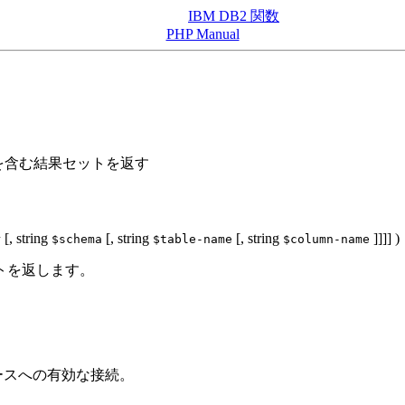
IBM DB2 関数
PHP Manual
を含む結果セットを返す
[,
string
[,
string
[,
string
]]]] )
r
$schema
$table-name
$column-name
トを返します。
データベースへの有効な接続。