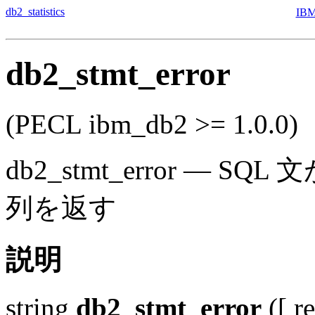
db2_statistics
IB
db2_stmt_error
(PECL ibm_db2 >= 1.0.0)
db2_stmt_error
—
SQL 
列を返す
説明
string
db2_stmt_error
([
r