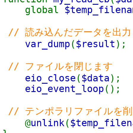
global
$temp_filena
// 読み込んだデータを出
var_dump
(
$result
);
// ファイルを閉じます
eio_close
(
$data
);
eio_event_loop
();
// テンポラリファイルを
@
unlink
(
$temp_filen