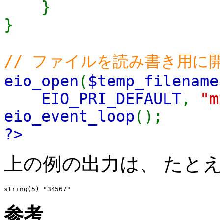
}
}
// ファイルを読み書き用に
eio_open
(
$temp_filename
EIO_PRI_DEFAULT
,
"m
eio_event_loop
();
?>
上の例の出力は、 たと
参考