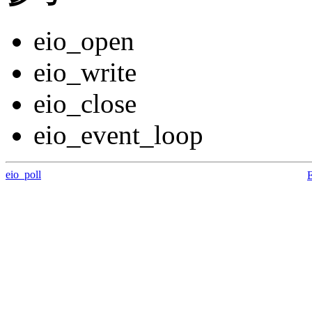
eio_open
eio_write
eio_close
eio_event_loop
eio_poll