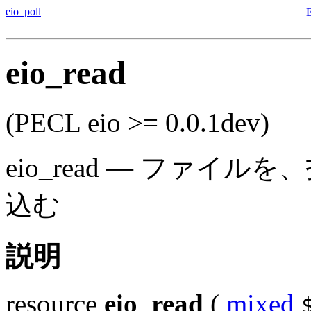
eio_poll
eio_read
(PECL eio >= 0.0.1dev)
eio_read
—
ファイルを、
込む
説明
resource
eio_read
(
mixed