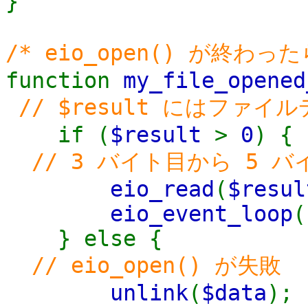
}
/* eio_open() が終わっ
function
my_file_opened
// $result にはフ
if (
$result
>
0
) {
// 3 バイト目から 5 
eio_read
(
$resul
eio_event_loop
(
} else {
// eio_open() が失敗
unlink
(
$data
);