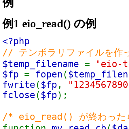
例
例1
eio_read()
の例
<?php
// テンポラリファイルを作
$temp_filename
=
"eio-t
$fp
=
fopen
(
$temp_filen
fwrite
(
$fp
,
"1234567890
fclose
(
$fp
);
/* eio_read() が終わっ
function
my_read_cb
(
$da