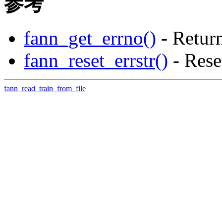
参考
fann_get_errno()
- Return
fann_reset_errstr()
- Reset
fann_read_train_from_file