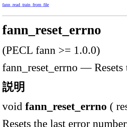
fann_read_train_from_file
fann_reset_errno
(PECL fann >= 1.0.0)
fann_reset_errno
—
Resets 
説明
void
fann_reset_errno
(
re
Resets the last error number