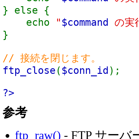
} else {
echo
"
$command
の実行
}
// 接続を閉じます。
ftp_close
(
$conn_id
);
?>
参考
ftp_raw()
- FTP サ