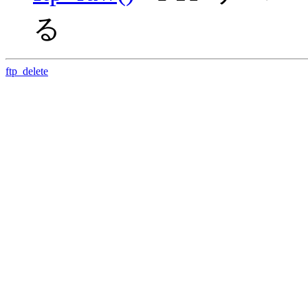
る
ftp_delete