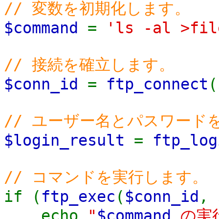
// 変数を初期化します。
$command
=
'ls -al >fil
// 接続を確立します。
$conn_id
=
ftp_connect
(
// ユーザー名とパスワード
$login_result
=
ftp_log
// コマンドを実行します。
if (
ftp_exec
(
$conn_id
,
echo
"
$command
の実行