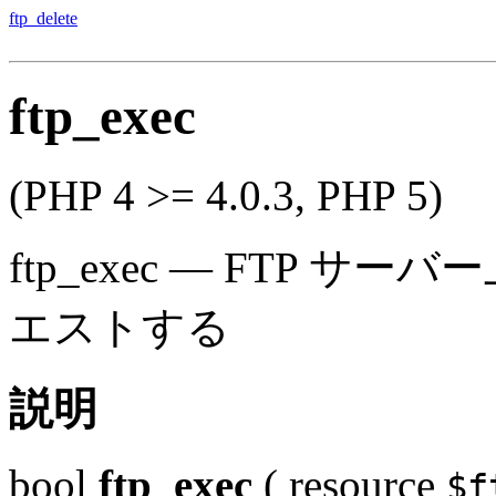
ftp_delete
ftp_exec
(PHP 4 >= 4.0.3, PHP 5)
ftp_exec
—
FTP サー
エストする
説明
bool
ftp_exec
(
resource
$f