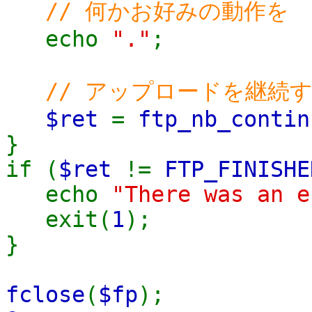
// 何かお好みの動作を
echo
"."
;
// アップロードを継続す
$ret
=
ftp_nb_contin
}
if (
$ret
!=
FTP_FINISHE
echo
"There was an e
exit(
1
);
}
fclose
(
$fp
);