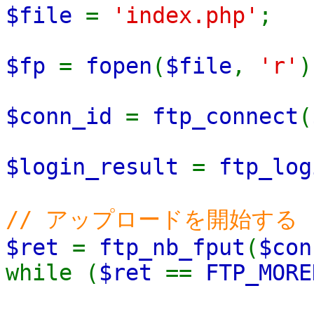
$file
=
'index.php'
;
$fp
=
fopen
(
$file
,
'r'
)
$conn_id
=
ftp_connect
(
$login_result
=
ftp_log
// アップロードを開始する
$ret
=
ftp_nb_fput
(
$con
while (
$ret
==
FTP_MORE