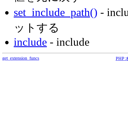
set_include_path()
- in
ットする
include
- include
get_extension_funcs
PHP