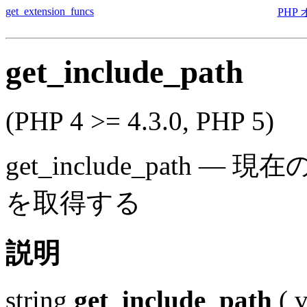
get_extension_funcs
PHP
get_include_path
(PHP 4 >= 4.3.0, PHP 5)
get_include_path
—
現在の 
を取得する
説明
string
get_include_path
(
v