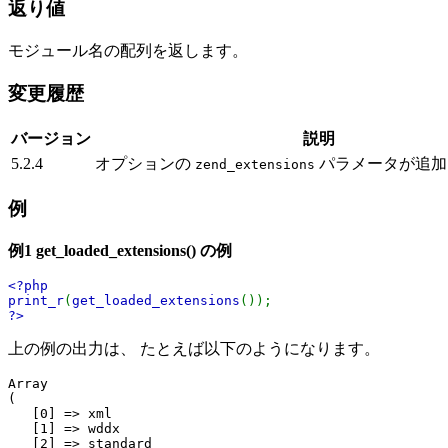
返り値
モジュール名の配列を返します。
変更履歴
バージョン
説明
5.2.4
オプションの
パラメータが追加
zend_extensions
例
例1
get_loaded_extensions()
の例
<?php
print_r
(
get_loaded_extensions
());
?>
上の例の出力は、 たとえば以下のようになります。
Array

(

   [0] => xml

   [1] => wddx

   [2] => standard
