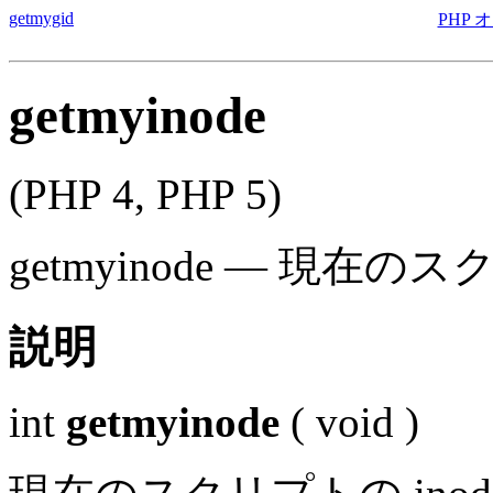
getmygid
PHP 
getmyinode
(PHP 4, PHP 5)
getmyinode
—
現在のスクリ
説明
int
getmyinode
(
void
)