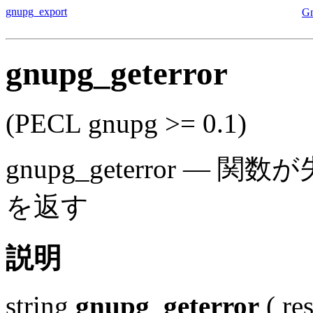
gnupg_export
G
gnupg_geterror
(PECL gnupg >= 0.1)
gnupg_geterror
—
関数が
を返す
説明
string
gnupg_geterror
(
re