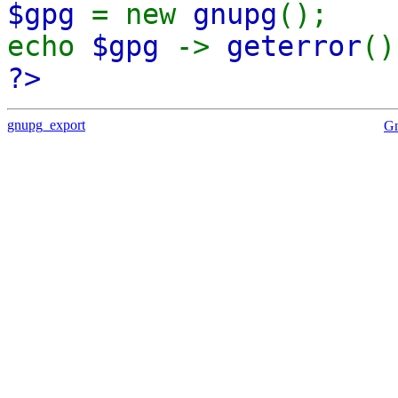
$gpg
= new
gnupg
();
echo
$gpg
->
geterror
()
?>
gnupg_export
G