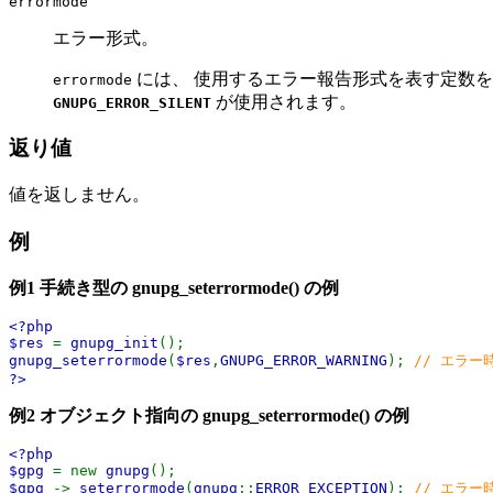
errormode
エラー形式。
には、 使用するエラー報告形式を表す定数
errormode
が使用されます。
GNUPG_ERROR_SILENT
返り値
値を返しません。
例
例1 手続き型の
gnupg_seterrormode()
の例
<?php
$res
=
gnupg_init
();
gnupg_seterrormode
(
$res
,
GNUPG_ERROR_WARNING
);
// エラー
?>
例2 オブジェクト指向の
gnupg_seterrormode()
の例
<?php
$gpg
= new
gnupg
();
$gpg
->
seterrormode
(
gnupg
::
ERROR_EXCEPTION
);
// エラ