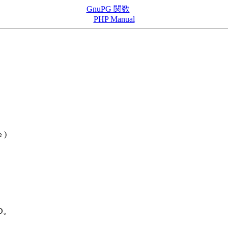
GnuPG 関数
PHP Manual
)
e
D。