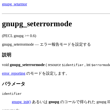
gnupg_setarmor
gnupg_seterrormode
(PECL gnupg >= 0.6)
gnupg_seterrormode
—
エラー報告モードを設定する
説明
void
gnupg_seterrormode
(
resource
,
int
$identifier
$errormod
error_reporting
のモードを設定します。
パラメータ
identifier
gnupg_init()
あるいは
gnupg
のコールで得られた gnupg I