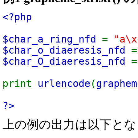
<?php
$char_a_ring_nfd
=
"a\x
$char_o_diaeresis_nfd
$char_O_diaeresis_nfd
print
urlencode
(
graphem
?>
上の例の出力は以下とな