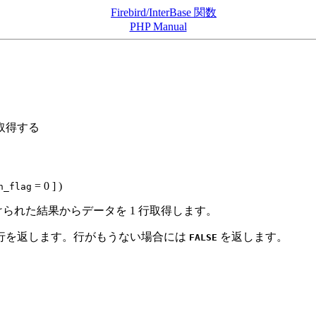
Firebird/InterBase 関数
PHP Manual
を取得する
= 0
] )
h_flag
られた結果からデータを 1 行取得します。
行を返します。行がもうない場合には
を返します。
FALSE