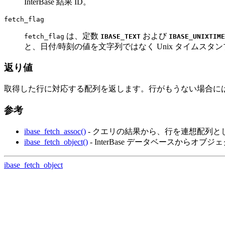
InterBase 結果 ID。
fetch_flag
は、定数
および
fetch_flag
IBASE_TEXT
IBASE_UNIXTIME
と、日付/時刻の値を文字列ではなく Unix タイムスタ
返り値
取得した行に対応する配列を返します。行がもうない場合に
参考
ibase_fetch_assoc()
- クエリの結果から、行を連想配列と
ibase_fetch_object()
- InterBase データベースからオブ
ibase_fetch_object