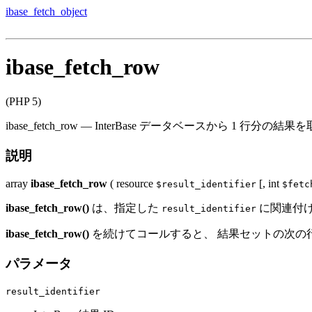
ibase_fetch_object
ibase_fetch_row
(PHP 5)
ibase_fetch_row
—
InterBase データベースから 1 行分の結果
説明
array
ibase_fetch_row
(
resource
[,
int
$result_identifier
$fetc
ibase_fetch_row()
は、指定した
に関連付け
result_identifier
ibase_fetch_row()
を続けてコールすると、 結果セットの次の
パラメータ
result_identifier