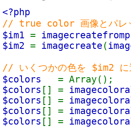
<?php
// true color 画像
$im1
=
imagecreatefromp
$im2
=
imagecreate
(
imag
// いくつかの色を $im2 
$colors
= Array();
$colors
[] =
imagecolora
$colors
[] =
imagecolora
$colors
[] =
imagecolora
$colors
[] =
imagecolora