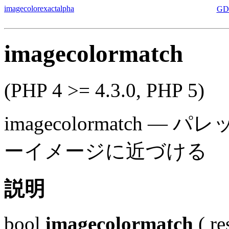
imagecolorexactalpha
GD
imagecolormatch
(PHP 4 >= 4.3.0, PHP 5)
imagecolormatch
—
パレッ
ーイメージに近づける
説明
bool
imagecolormatch
(
re