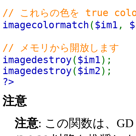
// これらの色を true c
imagecolormatch
(
$im1
,
$
// メモリから開放します
imagedestroy
(
$im1
);
imagedestroy
(
$im2
);
?>
注意
注意
:
この関数は、GD 