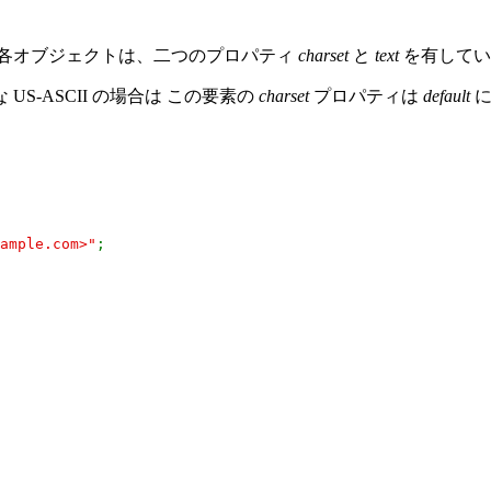
 各オブジェクトは、二つのプロパティ
charset
と
text
を有してい
-ASCII の場合は この要素の
charset
プロパティは
default
に
ample.com
>"
;