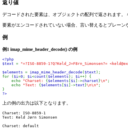
返り値
デコードされた要素は、オブジェクトの配列で返されます。
要素がエンコードされていない場合、言い替えるとプレーンな US
例
例1
imap_mime_header_decode()
の例
<?php
$text
=
"=?ISO-8859-1?Q?Keld_J=F8rn_Simonsen?= <
keld@ex
$elements
=
imap_mime_header_decode
(
$text
);
for (
$i
=
0
;
$i
<
count
(
$elements
);
$i
++) {
echo
"Charset:
{
$elements
[
$i
]->
charset
}
\n"
;
echo
"Text:
{
$elements
[
$i
]->
text
}
\n\n"
;
}
?>
上の例の出力は以下となります。
Charset: ISO-8859-1

Text: Keld Jørn Simonsen

Charset: default
