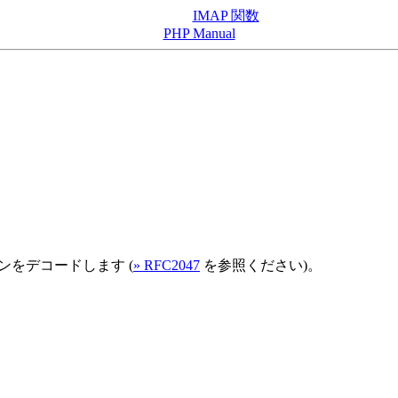
IMAP 関数
PHP Manual
ョンをデコードします (
» RFC2047
を参照ください)。