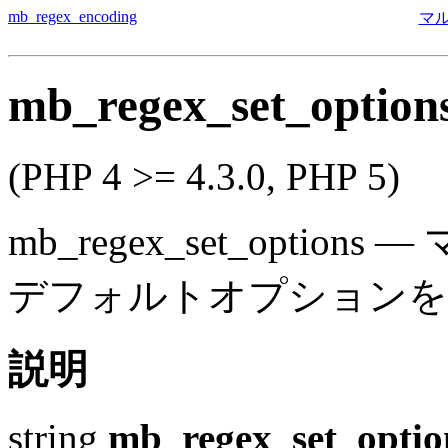
mb_regex_encoding
マ
mb_regex_set_option
(PHP 4 >= 4.3.0, PHP 5)
mb_regex_set_options
—
デフォルトオプションを
説明
string
mb_regex_set_optio