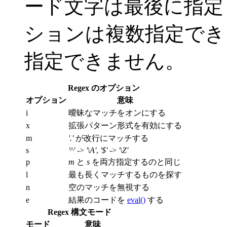
ード文字は最後に指定
ションは複数指定でき
指定できません。
Regex のオプション
オプション
意味
i
曖昧なマッチをオンにする
x
拡張パターン形式を有効にする
m
'.'
が改行にマッチする
s
'^'
->
'\A'
,
'$'
->
'\Z'
p
m
と
s
を両方指定するのと同じ
l
最も長くマッチするものを探す
n
空のマッチを無視する
e
結果のコードを
eval()
する
Regex 構文モード
モード
意味