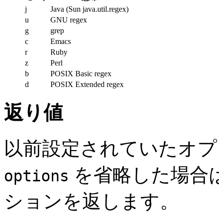
j
Java (Sun java.util.regex)
u
GNU regex
g
grep
c
Emacs
r
Ruby
z
Perl
b
POSIX Basic regex
d
POSIX Extended regex
返り値
以前設定されていたオプ
を省略した場合
options
ションを返します。