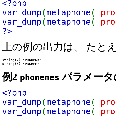
<?php
var_dump
(
metaphone
(
'pro
var_dump
(
metaphone
(
'pro
?>
上の例の出力は、 たと
string(7) "PRKRMNK"

例2
パラメータ
phonemes
<?php
var_dump
(
metaphone
(
'pro
var_dump
(
metaphone
(
'pro