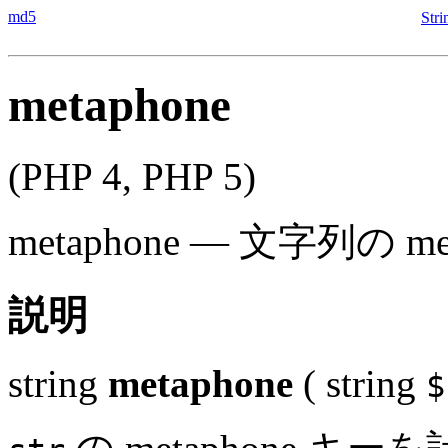
md5
Str
metaphone
(PHP 4, PHP 5)
metaphone
—
文字列の me
説明
string
metaphone
(
string
$