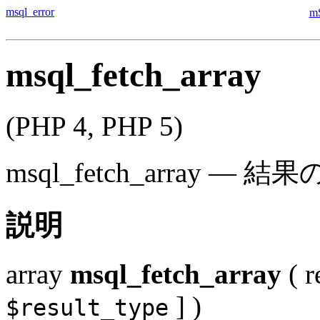
msql_error
m
msql_fetch_array
(PHP 4, PHP 5)
msql_fetch_array
—
結果
説明
array
msql_fetch_array
(
r
] )
$result_type