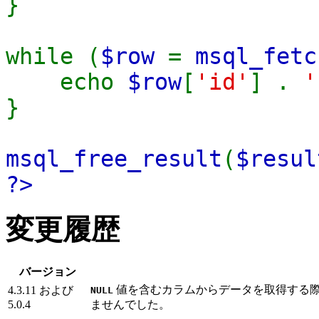
}
while (
$row
=
msql_fetc
echo
$row
[
'id'
] .
}
msql_free_result
(
$resul
?>
変更履歴
バージョン
値を含むカラムからデータを取得する際
4.3.11 および
NULL
5.0.4
ませんでした。