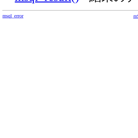
msql_error
m