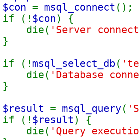
$con
=
msql_connect
();
if (!
$con
) {
die(
'Server connec
}
if (!
msql_select_db
(
'te
die(
'Database conn
}
$result
=
msql_query
(
'S
if (!
$result
) {
die(
'Query executi