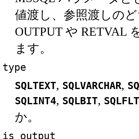
値渡し、参照渡しのど
OUTPUT や RETV
ます。
type
,
,
SQLTEXT
SQLVARCHAR
S
,
,
SQLINT4
SQLBIT
SQLFL
か。
is_output