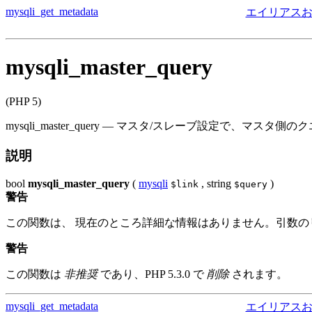
mysqli_get_metadata
エイリアスおよ
mysqli_master_query
(PHP 5)
mysqli_master_query
—
マスタ/スレーブ設定で、マスタ側のク
説明
bool
mysqli_master_query
(
mysqli
,
string
)
$link
$query
警告
この関数は、 現在のところ詳細な情報はありません。引数の
警告
この関数は
非推奨
であり、PHP 5.3.0 で
削除
されます。
mysqli_get_metadata
エイリアスおよ