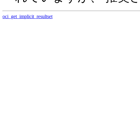
oci_get_implicit_resultset