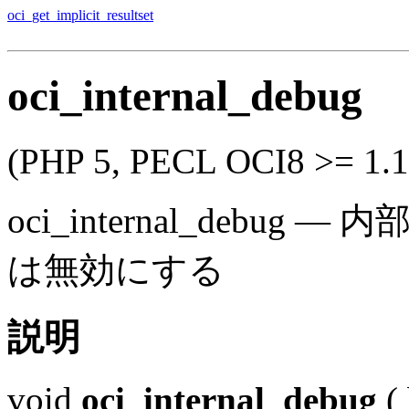
oci_get_implicit_resultset
oci_internal_debug
(PHP 5, PECL OCI8 >= 1.1
oci_internal_debug
—
内
は無効にする
説明
void
oci_internal_debug
(