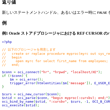
返り値
新しいステートメントハンドル、あるいはエラー時に
FALSE
例
例1 Oracle ストアドプロシージャにおける REF CURSOR 
<?php
// 以下のプロシージャを用意します
// create or replace procedure myproc(myrc out sys_re
// begin
// open myrc for select first_name from employees;
// end;
$conn
=
oci_connect
(
"hr"
,
"hrpwd"
,
"localhost/XE"
);
if (!
$conn
) {
$m
=
oci_error
();
trigger_error
(
htmlentities
(
$m
[
'message'
]),
E_USER_E
}
$curs
=
oci_new_cursor
(
$conn
);
$stid
=
oci_parse
(
$conn
,
"begin myproc(:cursbv); end;"
)
oci_bind_by_name
(
$stid
,
":cursbv"
,
$curs
, -
1
,
OCI_B_CUR
oci_execute
(
$stid
);