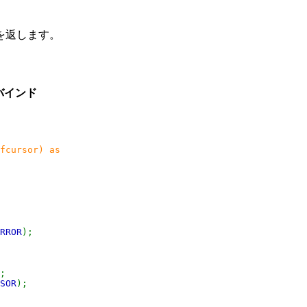
を返します。
のバインド
fcursor) as
RROR
);
;
SOR
);