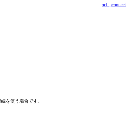
oci_pconnect
い接続を使う場合です。