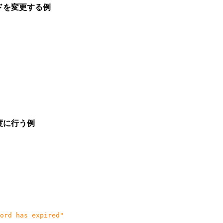
ドを変更する例
度に行う例
ord has expired"