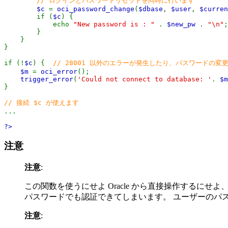
// ログインとパスワードリセットを同時に行います
$c
=
oci_password_change
(
$dbase
,
$user
,
$curren
if (
$c
) {
echo
"New password is : "
.
$new_pw
.
"\n"
;
}
}
}
if (!
$c
) {
// 28001 以外のエラーが発生したり、パスワードの
$m
=
oci_error
();
trigger_error
(
'Could not connect to database: '
.
$m
}
// 接続 $c が使えます
...
?>
注意
注意
:
この関数を使うにせよ Oracle から直接操作するに
パスワードでも認証できてしまいます。 ユーザーのパ
注意
: