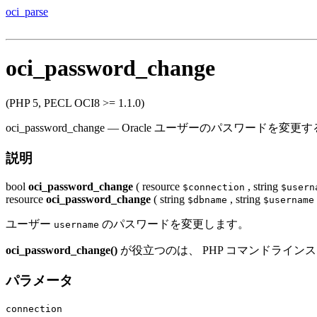
oci_parse
oci_password_change
(PHP 5, PECL OCI8 >= 1.1.0)
oci_password_change
—
Oracle ユーザーのパスワードを変更す
説明
bool
oci_password_change
(
resource
,
string
$connection
$usern
resource
oci_password_change
(
string
,
string
$dbname
$username
ユーザー
のパスワードを変更します。
username
oci_password_change()
が役立つのは、 PHP コマンドライン
パラメータ
connection