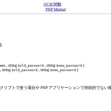
OCI8 関数
PHP Manual
る
,
string
,
string
)
ame
$old_password
$new_password
,
string
,
string
)
$old_password
$new_password
スクリプトで使う場合や PHP アプリケーションで持続的でな