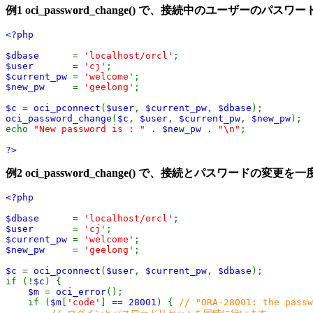
例1
oci_password_change()
で、接続中のユーザーのパスワー
<?php
$dbase
=
'localhost/orcl'
;
$user
=
'cj'
;
$current_pw
=
'welcome'
;
$new_pw
=
'geelong'
;
$c
=
oci_pconnect
(
$user
,
$current_pw
,
$dbase
);
oci_password_change
(
$c
,
$user
,
$current_pw
,
$new_pw
);
echo
"New password is : "
.
$new_pw
.
"\n"
;
?>
例2
oci_password_change()
で、接続とパスワードの変更を一
<?php
$dbase
=
'localhost/orcl'
;
$user
=
'cj'
;
$current_pw
=
'welcome'
;
$new_pw
=
'geelong'
;
$c
=
oci_pconnect
(
$user
,
$current_pw
,
$dbase
);
if (!
$c
) {
$m
=
oci_error
();
if (
$m
[
'code'
] ==
28001
) {
// "ORA-28001: the passw