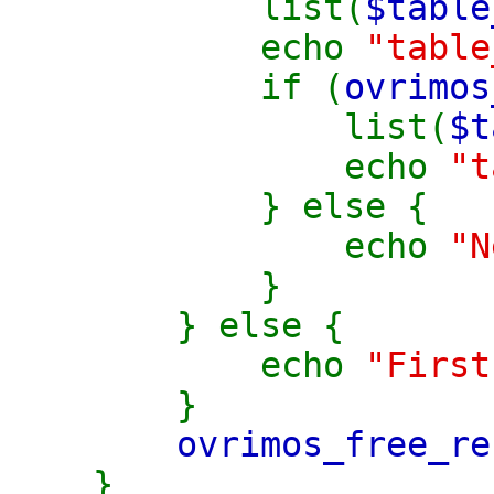
list(
$table
echo
"tabl
if (
ovrimos
list(
$t
echo
"
} else {
echo
"N
}
} else {
echo
"First
}
ovrimos_free_re
}