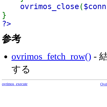
ovrimos_close
(
$conn
}
?>
参考
ovrimos_fetch_row()
-
する
ovrimos_execute
Ovr