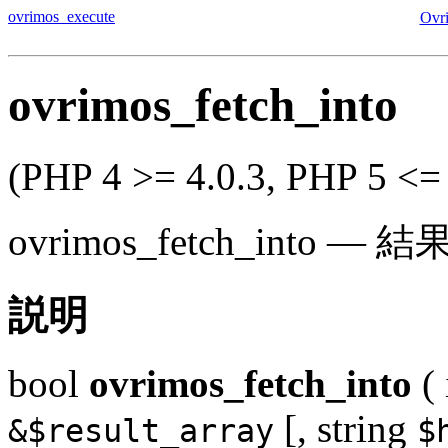
ovrimos_execute
Ovr
ovrimos_fetch_into
(PHP 4 >= 4.0.3, PHP 5 <= 
ovrimos_fetch_into
—
結
説明
bool
ovrimos_fetch_into
(
[,
string
&$result_array
$