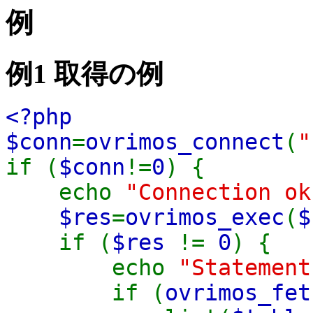
例
例1 取得の例
<?php
$conn
=
ovrimos_connect
(
"
if (
$conn
!=
0
) {
echo
"Connection ok
$res
=
ovrimos_exec
(
$
if (
$res
!=
0
) {
echo
"Statement
if (
ovrimos_fet