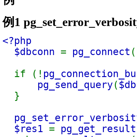
例1
pg_set_error_verbosit
<?php
$dbconn
=
pg_connect
(
if (!
pg_connection_bu
pg_send_query
(
$db
}
pg_set_error_verbosit
$res1
=
pg_get_result