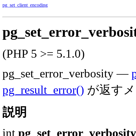
pg_set_client_encoding
pg_set_error_verbosi
(PHP 5 >= 5.1.0)
pg_set_error_verbosity
—
pg_result_error()
が返すメ
説明
int
pg_set_error_verbosit