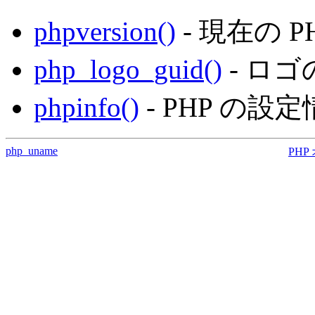
phpversion()
- 現在の 
php_logo_guid()
- ロゴ
phpinfo()
- PHP の
php_uname
PHP