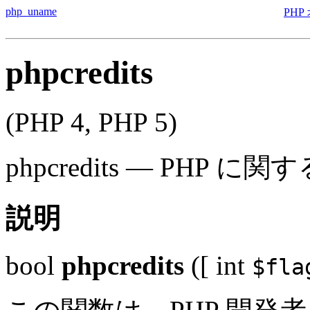
php_uname
PHP
phpcredits
(PHP 4, PHP 5)
phpcredits
—
PHP に関
説明
bool
phpcredits
([
int
$fla