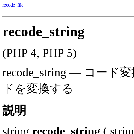
recode_file
recode_string
(PHP 4, PHP 5)
recode_string
—
コード変
ドを変換する
説明
string
recode_string
(
strin