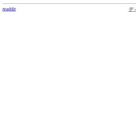
readdir
デ