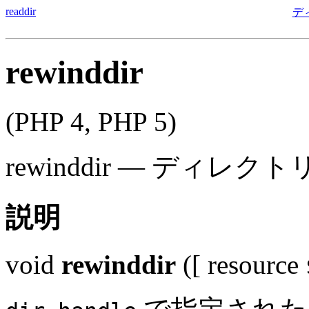
readdir
デ
rewinddir
(PHP 4, PHP 5)
rewinddir
—
ディレクト
説明
void
rewinddir
([
resource